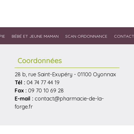
IE
BÉBÉ ET JEUNE MAMAN
SCAN ORDONNANCE
CONTAC
Coordonnées
28 b, rue Saint-Exupéry - 01100 Oyonnax
Tél :
04 74 77 44 19
Fax :
09 70 10 69 28
E-mail :
contact@pharmacie-de-la-
forge.fr